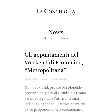
News
Home
>
News
Gli appuntamenti del
Weekend di Fiumicino,
“Metropolitana”
16.07.2014
,
News
,
0 Comments
Nel week end, presso lo splendido
scenario dei porti di Claudio e Traiano
sarà protagonista l’attrice italiana
Isabella Ragonese. L’attrice salirà sul
palco proponendo una emozionante