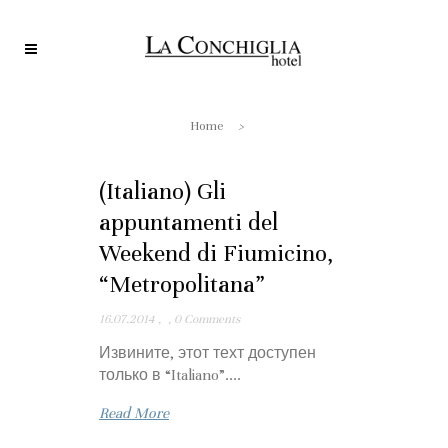
Home
>
(Italiano) Gli
appuntamenti del
Weekend di Fiumicino,
“Metropolitana”
16.07.2014
,
,
0 Comments
Извините, этот техт доступен
только в “Italiano”....
Read More