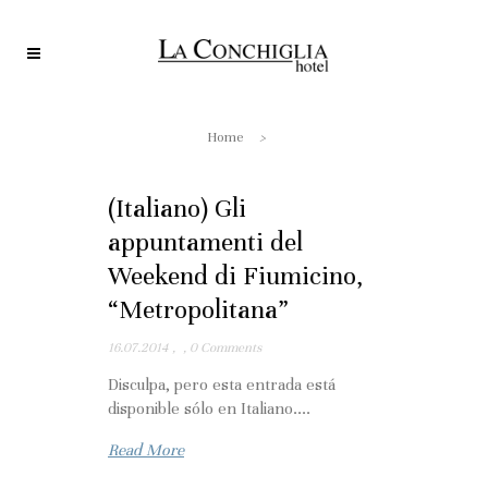
Home
>
(Italiano) Gli
appuntamenti del
Weekend di Fiumicino,
“Metropolitana”
16.07.2014
,
,
0 Comments
Disculpa, pero esta entrada está
disponible sólo en Italiano....
Read More