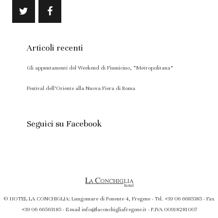
Articoli recenti
Gli appuntamenti del Weekend di Fiumicino, “Metropolitana”
Festival dell’Oriente alla Nuova Fiera di Roma
Seguici su Facebook
© HOTEL LA CONCHIGLIA: Lungomare di Ponente 4, Fregene - Tel. +39 06 6685385 - Fax
+39 06 66563185 - E-mail info@laconchigliafregene.it - P.IVA 00918281007