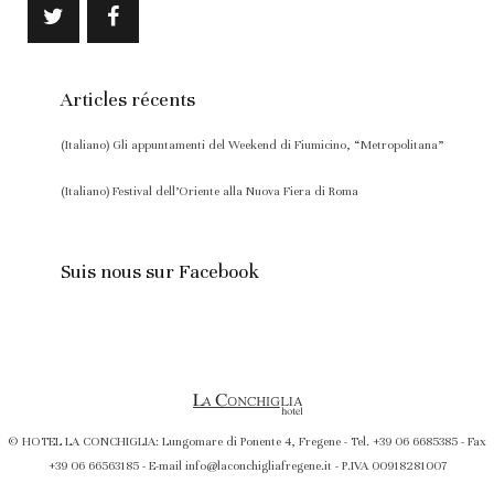
Articles récents
(Italiano) Gli appuntamenti del Weekend di Fiumicino, “Metropolitana”
(Italiano) Festival dell’Oriente alla Nuova Fiera di Roma
Suis nous sur Facebook
© HOTEL LA CONCHIGLIA: Lungomare di Ponente 4, Fregene - Tel. +39 06 6685385 - Fax
+39 06 66563185 - E-mail info@laconchigliafregene.it - P.IVA 00918281007