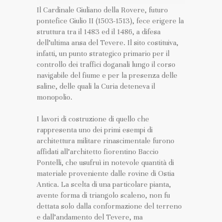
Il Cardinale Giuliano della Rovere, futuro
pontefice Giulio II (1503-1513), fece erigere la
struttura tra il 1483 ed il 1486, a difesa
dell’ultima ansa del Tevere. Il sito costituiva,
infatti, un punto strategico primario per il
controllo dei traffici doganali lungo il corso
navigabile del fiume e per la presenza delle
saline, delle quali la Curia deteneva il
monopolio.
I lavori di costruzione di quello che
rappresenta uno dei primi esempi di
architettura militare rinascimentale furono
affidati all’architetto fiorentino Baccio
Pontelli, che usufruì in notevole quantità di
materiale proveniente dalle rovine di Ostia
Antica. La scelta di una particolare pianta,
avente forma di triangolo scaleno, non fu
dettata solo dalla conformazione del terreno
e dall’andamento del Tevere, ma