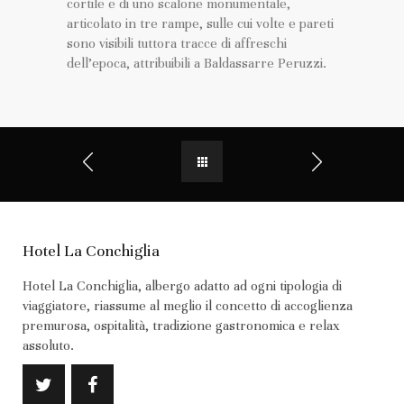
cortile e di uno scalone monumentale,
articolato in tre rampe, sulle cui volte e pareti
sono visibili tuttora tracce di affreschi
dell’epoca, attribuibili a Baldassarre Peruzzi.
Hotel La Conchiglia
Hotel La Conchiglia, albergo adatto ad ogni tipologia di
viaggiatore, riassume al meglio il concetto di accoglienza
premurosa, ospitalità, tradizione gastronomica e relax
assoluto.