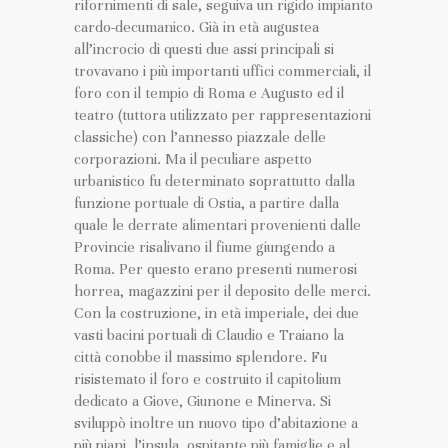
rifornimenti di sale, seguiva un rigido impianto
cardo-decumanico. Già in età augustea
all’incrocio di questi due assi principali si
trovavano i più importanti uffici commerciali, il
foro con il tempio di Roma e Augusto ed il
teatro (tuttora utilizzato per rappresentazioni
classiche) con l’annesso piazzale delle
corporazioni. Ma il peculiare aspetto
urbanistico fu determinato soprattutto dalla
funzione portuale di Ostia, a partire dalla
quale le derrate alimentari provenienti dalle
Provincie risalivano il fiume giungendo a
Roma. Per questo erano presenti numerosi
horrea, magazzini per il deposito delle merci.
Con la costruzione, in età imperiale, dei due
vasti bacini portuali di Claudio e Traiano la
città conobbe il massimo splendore. Fu
risistemato il foro e costruito il capitolium
dedicato a Giove, Giunone e Minerva. Si
sviluppò inoltre un nuovo tipo d’abitazione a
più piani, l’insula, ospitante più famiglie e al